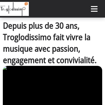
Depuis plus de 30 ans,
ACCUEIL
Troglodissimo fait vivre la
DATES À RETENIR
CONCERTS PASSÉS
musique avec passion,
ACTUALITÉS
engagement et convivialité.
NOTRE CHORALE
RÉSERVER
ESPACE PRIVÉ
CONTACT