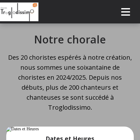
ACCUEIL
Notre chorale
DATES À RETENIR
Des 20 choristes espérés à notre création,
CONCERTS PASSÉS
nous sommes une soixantaine de
ACTUALITÉS
choristes en 2024/2025. Depuis nos
débuts, plus de 200 chanteurs et
NOTRE CHORALE
chanteuses se sont succédé à
RÉSERVER
Troglodissimo.
ESPACE PRIVÉ
CONTACT
Dates et Heures