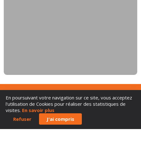
En poursuivant votre navigation sur ce site, vous acceptez
l'utilisation de Cookies pour réaliser des statistiques de
visites.
En savoir plus
Association La Fontaine Musicale
Refuser
J'ai compris
Atelier Troglodissimo
49700 Doué-en-Anjou