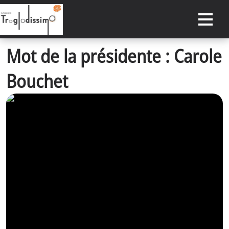
Mot de la présidente : Carole
ACCUEIL
Bouchet
DATES À RETENIR
CONCERTS PASSÉS
ACTUALITÉS
NOTRE CHORALE
RÉSERVER
ESPACE PRIVÉ
CONTACT