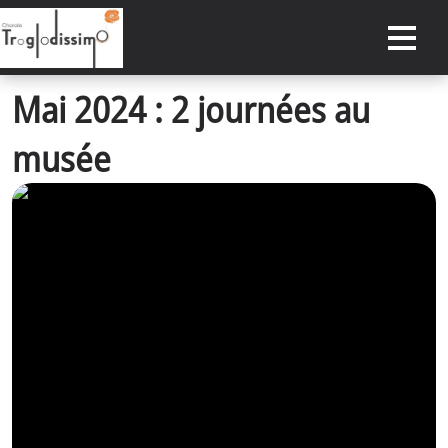
Mai 2024 : 2 journées au
ACCUEIL
musée
DATES À RETENIR
CONCERTS PASSÉS
ACTUALITÉS
NOTRE CHORALE
RÉSERVER
ESPACE PRIVÉ
CONTACT