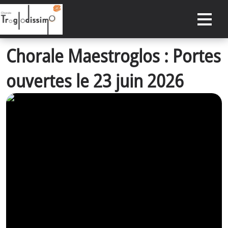
Chorale Maestroglos : Portes
ACCUEIL
ouvertes le 23 juin 2026
DATES À RETENIR
CONCERTS PASSÉS
ACTUALITÉS
NOTRE CHORALE
RÉSERVER
ESPACE PRIVÉ
CONTACT